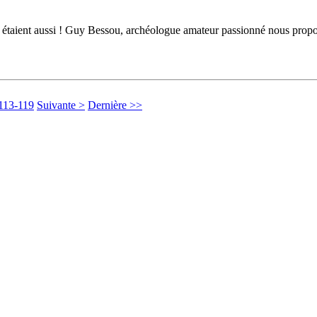
taient aussi ! Guy Bessou, archéologue amateur passionné nous propose d
113-119
Suivante >
Dernière >>